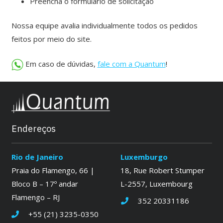
Preencha o formulário de solicitação
Nossa equipe avalia individualmente todos os pedidos
feitos por meio do site.
Em caso de dúvidas,
fale com a Quantum
!
Endereços
Rio de Janeiro
Luxemburgo
Praia do Flamengo, 66 |
18, Rue Robert Stumper
Bloco B – 17º andar
L-2557, Luxembourg
Flamengo – RJ
352 20331186
+55 (21) 3235-0350