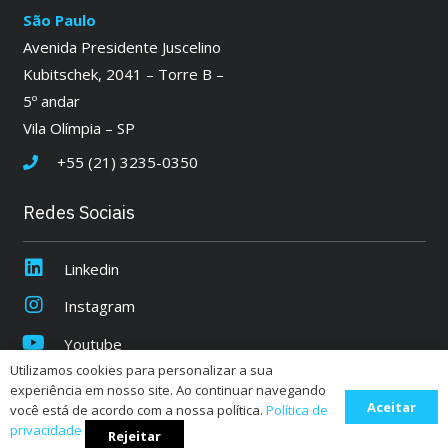
São Paulo
Avenida Presidente Juscelino
Kubitschek, 2041 – Torre B –
5º andar
Vila Olímpia – SP
+55 (21) 3235-0350
Redes Sociais
Linkedin
Instagram
Youtube
Utilizamos cookies para personalizar a sua
experiência em nosso site. Ao continuar navegando
Aceitar
Quantum |
Política de Privacidade
você está de acordo com a nossa política.
Política de
privacidade
CNPJ:
07.931.931/0001-52
Rejeitar