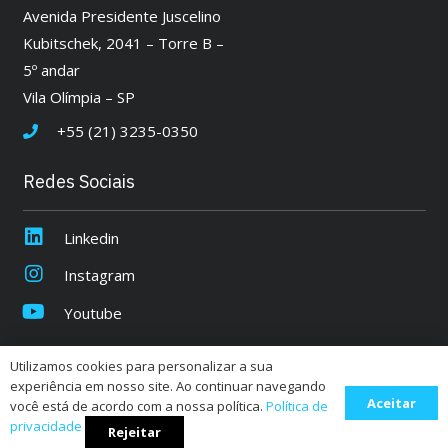
Avenida Presidente Juscelino
Kubitschek, 2041 – Torre B –
5º andar
Vila Olímpia – SP
+55 (21) 3235-0350
Redes Sociais
Linkedin
Instagram
Youtube
Utilizamos cookies para personalizar a sua
Quantum |
Política de Privacidade
experiência em nosso site. Ao continuar navegando
Aceitar
CNPJ:
07.931.931/0001-52
você está de acordo com a nossa política.
Política de
privacidade
Rejeitar