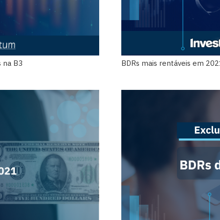
s na B3
BDRs mais rentáveis em 202