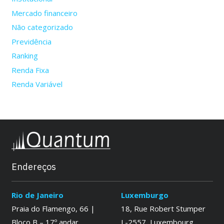
Mercado financeiro
Não categorizado
Previdência
Ranking
Renda Fixa
Renda Variável
Endereços
Rio de Janeiro
Luxemburgo
Praia do Flamengo, 66 |
18, Rue Robert Stumper
Bloco B – 17º andar
L-2557, Luxembourg