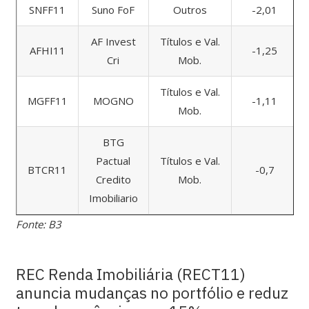
SNFF11
Suno FoF
Outros
-2,01
AF Invest
Títulos e Val.
AFHI11
-1,25
Cri
Mob.
Títulos e Val.
MGFF11
MOGNO
-1,11
Mob.
BTG
Pactual
Títulos e Val.
BTCR11
-0,7
Credito
Mob.
Imobiliario
Fonte: B3
REC Renda Imobiliária (RECT11)
anuncia mudanças no portfólio e reduz