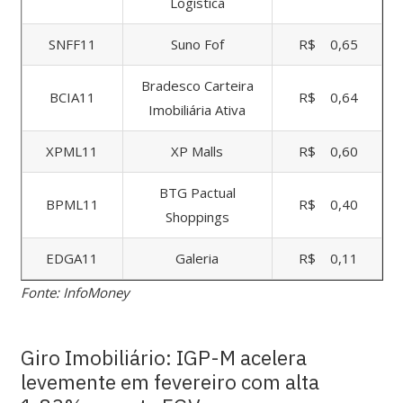
Logística
SNFF11
Suno Fof
R$ 0,65
Bradesco Carteira
BCIA11
R$ 0,64
Imobiliária Ativa
XPML11
XP Malls
R$ 0,60
BTG Pactual
BPML11
R$ 0,40
Shoppings
EDGA11
Galeria
R$ 0,11
Fonte: InfoMoney
Giro Imobiliário: IGP-M acelera
levemente em fevereiro com alta