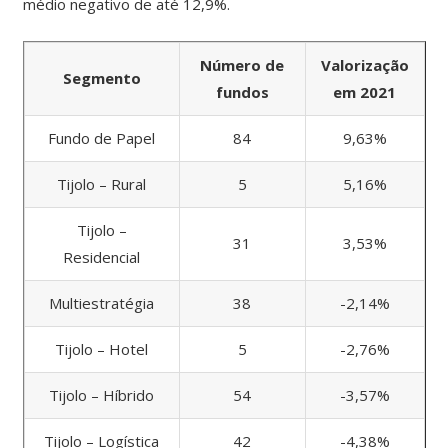
médio negativo de até 12,9%.
Número de
Valorização
Segmento
fundos
em 2021
Fundo de Papel
84
9,63%
Tijolo – Rural
5
5,16%
Tijolo –
31
3,53%
Residencial
Multiestratégia
38
-2,14%
Tijolo – Hotel
5
-2,76%
Tijolo – Híbrido
54
-3,57%
Tijolo – Logística
42
-4,38%