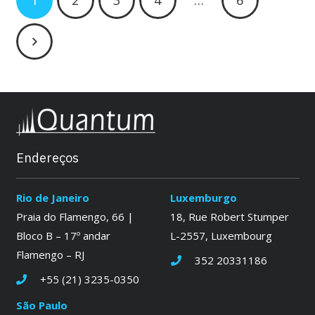
1
2
3
4
…
6
Endereços
Rio de Janeiro
Luxemburgo
Praia do Flamengo, 66 |
18, Rue Robert Stumper
Bloco B – 17º andar
L-2557, Luxembourg
Flamengo – RJ
352 20331186
+55 (21) 3235-0350
São Paulo