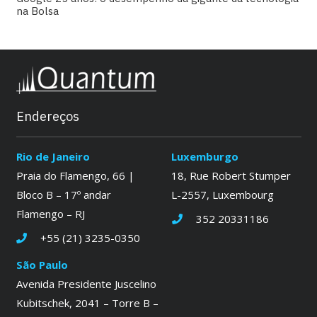
na Bolsa
Endereços
Rio de Janeiro
Luxemburgo
Praia do Flamengo, 66 |
18, Rue Robert Stumper
Bloco B – 17º andar
L-2557, Luxembourg
Flamengo – RJ
352 20331186
+55 (21) 3235-0350
São Paulo
Avenida Presidente Juscelino
Kubitschek, 2041 – Torre B –