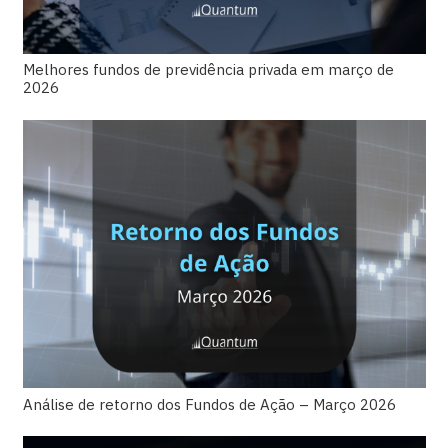
Melhores fundos de previdência privada em março de
2026
Análise de retorno dos Fundos de Ação – Março 2026