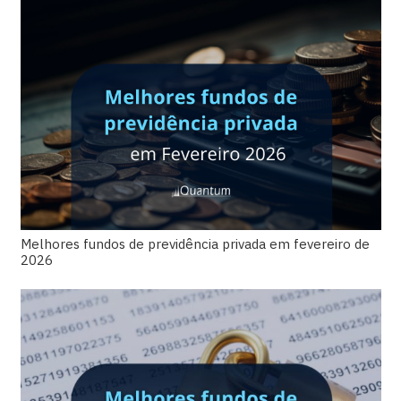
Melhores fundos de previdência privada em fevereiro de
2026