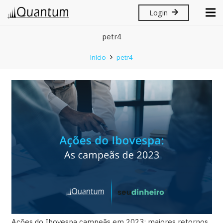
Login
petr4
Início
petr4
Ações do Ibovespa campeãs em 2023: maiores retornos