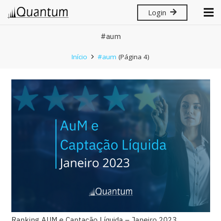
Login
#aum
Início
#aum
(Página 4)
Ranking AUM e Captação Líquida – Janeiro 2023