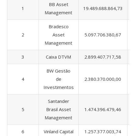
BB Asset
1
19.489.688.864,73
3
Management
Bradesco
2
Asset
5.097.706.380,67
6
Management
3
Caixa DTVM
2.899.407.717,58
5
BW Gestão
4
de
2.380.370.000,00
Investimentos
Santander
5
Brasil Asset
1.474.396.479,46
2
Management
6
Vinland Capital
1.257.377.003,74