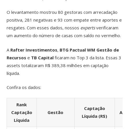
O levantamento mostrou 80 gestoras com arrecadação
positiva, 281 negativas e 93 com empate entre aportes e
resgates. Com esses dados, nossos
experts
verificaram
um aumento do número de casas com saldo no vermelho.
A
Rafter Investimentos
,
BTG Pactual WM Gestão de
Recursos
e
TB Capital
ficaram no Top 3 da lista. Essas 3
assets totalizaram R$ 389,38 milhões em captação
líquida.
Confira os dados:
Rank
Captação
Captação
Gestão
Apli
Líquida (R$)
Líquida