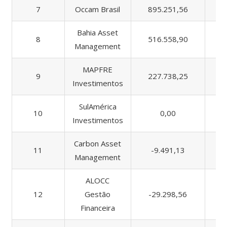
7
Occam Brasil
895.251,56
5.
Bahia Asset
8
516.558,90
1.
Management
MAPFRE
9
227.738,25
7
Investimentos
SulAmérica
10
0,00
Investimentos
Carbon Asset
11
-9.491,13
1
Management
ALOCC
12
Gestão
-29.298,56
Financeira