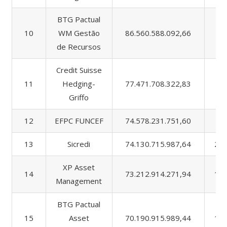
BTG Pactual
10
WM Gestão
86.560.588.092,66
2.
de Recursos
Credit Suisse
11
Hedging-
77.471.708.322,83
8.
Griffo
12
EFPC FUNCEF
74.578.231.751,60
1.
13
Sicredi
74.130.715.987,64
29.
XP Asset
14
73.212.914.271,94
13.
Management
BTG Pactual
15
Asset
70.190.915.989,44
15.