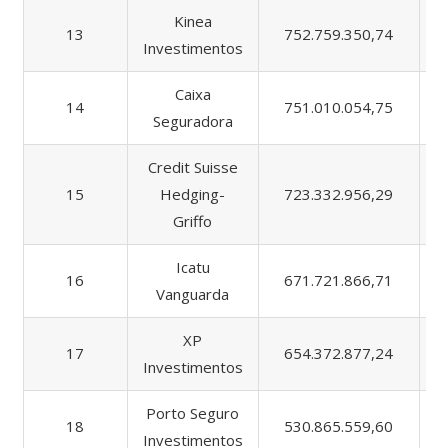
Kinea
13
752.759.350,74
Investimentos
Caixa
14
751.010.054,75
Seguradora
Credit Suisse
15
Hedging-
723.332.956,29
Griffo
Icatu
16
671.721.866,71
Vanguarda
XP
17
654.372.877,24
Investimentos
Porto Seguro
18
530.865.559,60
Investimentos