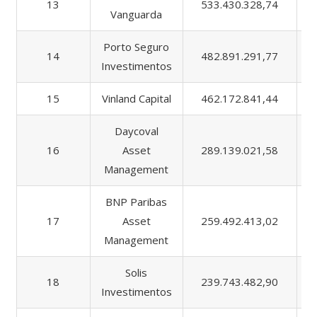
13
533.430.328,74
Vanguarda
Porto Seguro
14
482.891.291,77
Investimentos
15
Vinland Capital
462.172.841,44
Daycoval
16
Asset
289.139.021,58
Management
BNP Paribas
17
Asset
259.492.413,02
Management
Solis
18
239.743.482,90
Investimentos