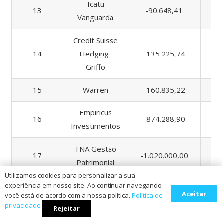
Icatu
13
-90.648,41
1
Vanguarda
Credit Suisse
14
Hedging-
-135.225,74
4
Griffo
15
Warren
-160.835,22
Empiricus
16
-874.288,90
3.
Investimentos
TNA Gestão
17
-1.020.000,00
Patrimonial
Utilizamos cookies para personalizar a sua
18
Caixa DTVM
-7.933.418,62
3.
experiência em nosso site. Ao continuar navegando
Aceitar
você está de acordo com a nossa política.
Política de
privacidade
Itaú Asset
Rejeitar
19
-13.432.102,72
166
Management