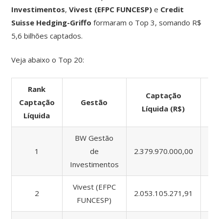
Investimentos
,
Vivest (EFPC FUNCESP)
e
Credit
Suisse Hedging-Griffo
formaram o Top 3, somando R$
5,6 bilhões captados.
Veja abaixo o Top 20:
Rank
Captação
Captação
Gestão
A
Líquida (R$)
Líquida
BW Gestão
1
de
2.379.970.000,00
2.
Investimentos
Vivest (EFPC
2
2.053.105.271,91
2.
FUNCESP)