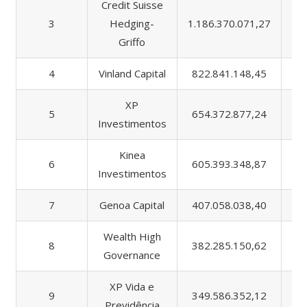
Credit Suisse
3
Hedging-
1.186.370.071,27
5.
Griffo
4
Vinland Capital
822.841.148,45
1.
XP
5
654.372.877,24
8.
Investimentos
Kinea
6
605.393.348,87
1.
Investimentos
7
Genoa Capital
407.058.038,40
83
Wealth High
8
382.285.150,62
49
Governance
XP Vida e
9
349.586.352,12
60
Previdência