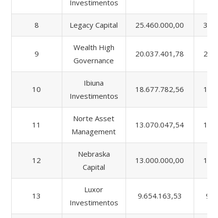
Investimentos
8
Legacy Capital
25.460.000,00
38.
Wealth High
9
20.037.401,78
26.
Governance
Ibiuna
10
18.677.782,56
19.
Investimentos
Norte Asset
11
13.070.047,54
13.
Management
Nebraska
12
13.000.000,00
13.
Capital
Luxor
13
9.654.163,53
9.6
Investimentos