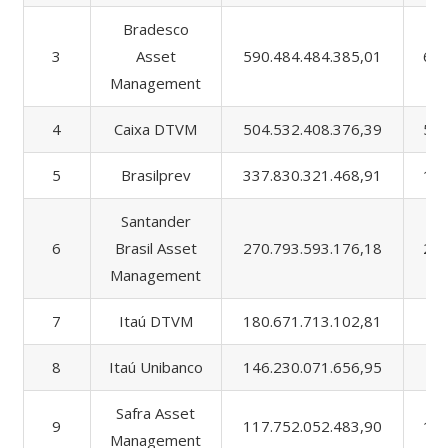
Bradesco
3
Asset
590.484.484.385,01
61.
Management
4
Caixa DTVM
504.532.408.376,39
53.
5
Brasilprev
337.830.321.468,91
13.
Santander
6
Brasil Asset
270.793.593.176,18
27.
Management
7
Itaú DTVM
180.671.713.102,81
3.
8
Itaú Unibanco
146.230.071.656,95
7.
Safra Asset
9
117.752.052.483,90
10.
Management