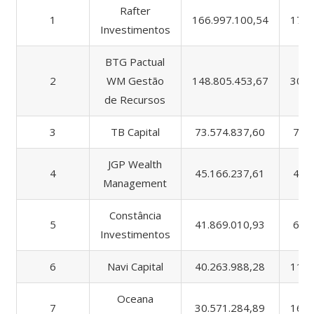
Rafter
1
166.997.100,54
174.
Investimentos
BTG Pactual
2
WM Gestão
148.805.453,67
305.
de Recursos
3
TB Capital
73.574.837,60
77.
JGP Wealth
4
45.166.237,61
45.
Management
Constância
5
41.869.010,93
67.
Investimentos
6
Navi Capital
40.263.988,28
110.
Oceana
7
30.571.284,89
169.