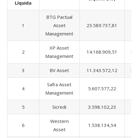
Líquida
BTG Pactual
1
Asset
23.589.737,81
78.
Management
XP Asset
2
14.168.909,51
54.
Management
3
BV Asset
11.343.572,12
32.
Safra Asset
4
5.607.577,22
13.
Management
5
Sicredi
3.598.102,23
5.
Western
6
1.538.134,54
6.
Asset