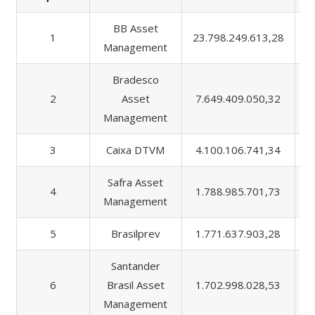
BB Asset
1
23.798.249.613,28
3
Management
Bradesco
2
Asset
7.649.409.050,32
5
Management
3
Caixa DTVM
4.100.106.741,34
5
Safra Asset
4
1.788.985.701,73
Management
5
Brasilprev
1.771.637.903,28
1
Santander
6
Brasil Asset
1.702.998.028,53
2
Management