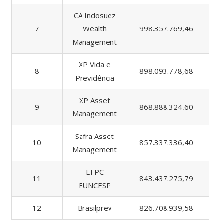
CA Indosuez
7
Wealth
998.357.769,46
Management
XP Vida e
8
898.093.778,68
Previdência
XP Asset
9
868.888.324,60
1
Management
Safra Asset
10
857.337.336,40
1
Management
EFPC
11
843.437.275,79
FUNCESP
12
Brasilprev
826.708.939,58
1