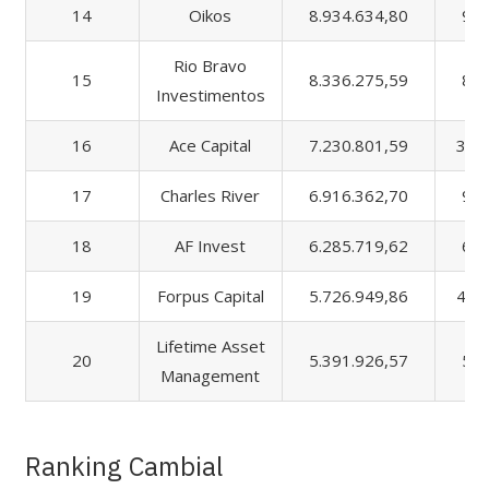
14
Oikos
8.934.634,80
9.0
Rio Bravo
15
8.336.275,59
8.4
Investimentos
16
Ace Capital
7.230.801,59
36.
17
Charles River
6.916.362,70
9.1
18
AF Invest
6.285.719,62
6.3
19
Forpus Capital
5.726.949,86
42.
Lifetime Asset
20
5.391.926,57
5.8
Management
Ranking Cambial