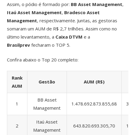
Assim, o pódio é formado por:
BB Asset Management
,
Itaú Asset Management
,
Bradesco Asset
Management
, respectivamente. Juntas, as gestoras
somaram um AUM de R$ 2,7 trilhões. Assim como no
último levantamento, a
Caixa DTVM
e a
Brasilprev
fecharam o TOP 5.
Confira abaixo o Top 20 completo:
Rank
Gestão
AUM (R$)
A
AUM
BB Asset
1
1.478.692.873.855,68
321
Management
Itaú Asset
2
643.820.693.305,70
163
Management