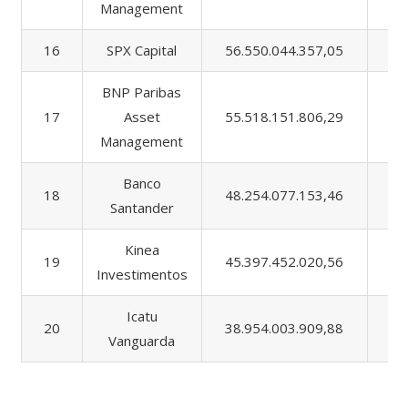
Management
16
SPX Capital
56.550.044.357,05
9
BNP Paribas
17
Asset
55.518.151.806,29
4.
Management
Banco
18
48.254.077.153,46
9
Santander
Kinea
19
45.397.452.020,56
1.
Investimentos
Icatu
20
38.954.003.909,88
1.
Vanguarda