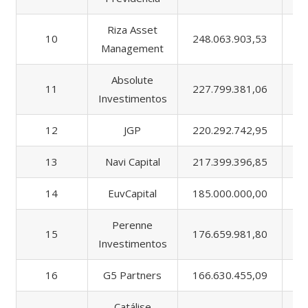
Riza Asset
10
248.063.903,53
50
Management
Absolute
11
227.799.381,06
95
Investimentos
12
JGP
220.292.742,95
65
13
Navi Capital
217.399.396,85
24
14
EuvCapital
185.000.000,00
18
Perenne
15
176.659.981,80
17
Investimentos
16
G5 Partners
166.630.455,09
34
Catálise