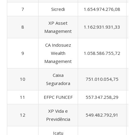
7
Sicredi
1.654.974.276,08
2
XP Asset
8
1.162.931.931,33
1
Management
CA Indosuez
9
Wealth
1.058.586.755,72
Management
Caixa
10
751.010.054,75
Seguradora
11
EFPC FUNCEF
557.347.258,29
XP Vida e
12
549.482.792,91
Previdência
Icatu