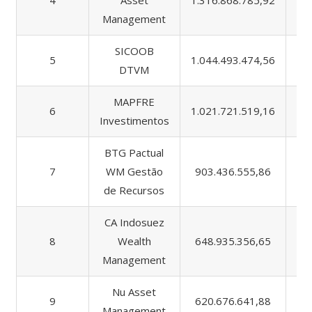
4
Asset
1.316.868.785,92
18
Management
SICOOB
5
1.044.493.474,56
10
DTVM
MAPFRE
6
1.021.721.519,16
1.
Investimentos
BTG Pactual
7
WM Gestão
903.436.555,86
2.
de Recursos
CA Indosuez
8
Wealth
648.935.356,65
9
Management
Nu Asset
9
620.676.641,88
6
Management