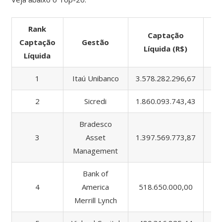
Rank
Captação
Captação
Gestão
A
Líquida (R$)
Líquida
1
Itaú Unibanco
3.578.282.296,67
4.
2
Sicredi
1.860.093.743,43
5.
Bradesco
3
Asset
1.397.569.773,87
7.
Management
Bank of
4
America
518.650.000,00
51
Merrill Lynch