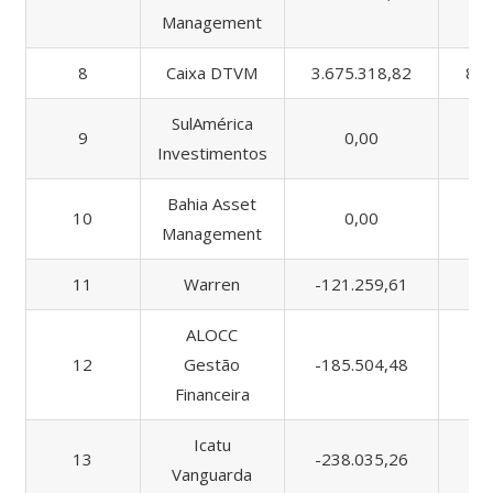
Management
8
Caixa DTVM
3.675.318,82
8.9
SulAmérica
9
0,00
Investimentos
Bahia Asset
10
0,00
Management
11
Warren
-121.259,61
ALOCC
12
Gestão
-185.504,48
Financeira
Icatu
13
-238.035,26
2
Vanguarda