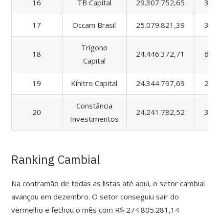
16
TB Capital
29.307.752,65
38.
17
Occam Brasil
25.079.821,39
32.
Trígono
18
24.446.372,71
68.
Capital
19
Kínitro Capital
24.344.797,69
24.
Constância
20
24.241.782,52
32.
Investimentos
Ranking Cambial
Na contramão de todas as listas até aqui, o setor cambial
avançou em dezembro. O setor conseguiu sair do
vermelho e fechou o mês com R$ 274.805.281,14