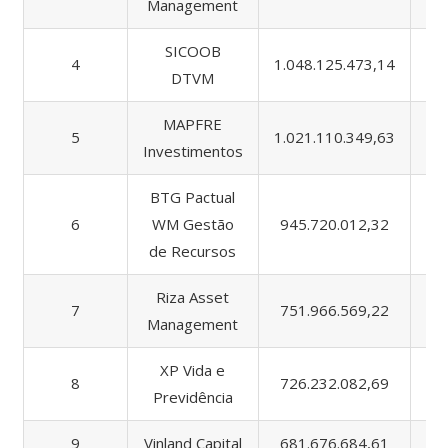
Management
SICOOB
4
1.048.125.473,14
10
DTVM
MAPFRE
5
1.021.110.349,63
1.
Investimentos
BTG Pactual
6
WM Gestão
945.720.012,32
3.
de Recursos
Riza Asset
7
751.966.569,22
1.
Management
XP Vida e
8
726.232.082,69
1.
Previdência
9
Vinland Capital
681.676.684,61
1.