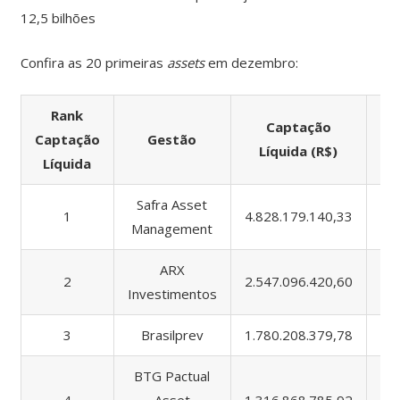
12,5 bilhões
Confira as 20 primeiras
assets
em dezembro
:
Rank
Captação
Captação
Gestão
A
Líquida (R$)
Líquida
Safra Asset
1
4.828.179.140,33
16
Management
ARX
2
2.547.096.420,60
37
Investimentos
3
Brasilprev
1.780.208.379,78
7.
BTG Pactual