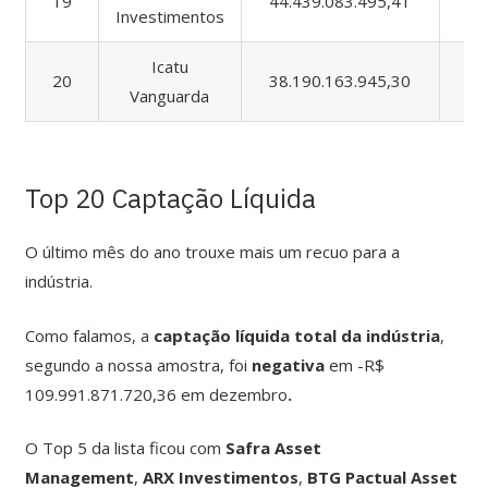
19
44.439.083.495,41
1.
Investimentos
Icatu
20
38.190.163.945,30
1.
Vanguarda
Top 20 Captação Líquida
O último mês do ano trouxe mais um recuo para a
indústria.
Como falamos, a
captação líquida total da indústria
,
segundo a nossa amostra, foi
negativa
em -R$
109.991.871.720,36 em dezembro
.
O Top 5 da lista ficou com
Safra Asset
Management
,
ARX Investimentos
,
BTG Pactual Asset