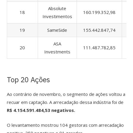
Absolute
18
160.199.352,98
73
Investimentos
19
SameSide
155.442.847,74
15
ASA
20
111.487.782,85
23
Investments
Top 20 Ações
Ao contrário de novembro, o segmento de ações voltou a
recuar em captação. A arrecadação dessa indústria foi de
R$ 4.154.591.484,53
negativos.
O levantamento mostrou 104 gestoras com arrecadação
positiva, 259 negativas e 91 zeradas.