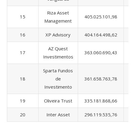
Riza Asset
15
405.025.101,98
9
Management
16
XP Advisory
404.164.498,62
7
AZ Quest
17
363.060.690,43
1.
Investimentos
Sparta Fundos
18
de
361.658.763,78
6
Investimento
19
Oliveira Trust
335.181.868,66
3.
20
Inter Asset
296.119.535,76
7