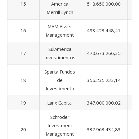
15
America
518.650.000,00
5
Merrill Lynch
MAM Asset
16
493.423.448,41
1.
Management
SulAmérica
17
470.673.266,35
4.
Investimentos
Sparta Fundos
18
de
356.235.233,14
6
Investimento
19
Lanx Capital
347.000.000,02
3
Schroder
Investment
20
337.963.434,83
8
Management