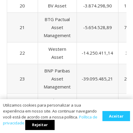
20
BV Asset
-3.874.298,90
15.
BTG Pactual
21
Asset
-5.654.528,89
71.
Management
Western
22
-14.250.411,14
3.2
Asset
BNP Paribas
23
Asset
-39.095.485,21
20.
Management
Itaú Asset
24
-61.540.844,86
455.
Utilizamos cookies para personalizar a sua
Management
experiência em nosso site. Ao continuar navegando
Aceitar
você está de acordo com a nossa política.
Política de
privacidade
[Se preferir, você pode fazer o
Rejeitar