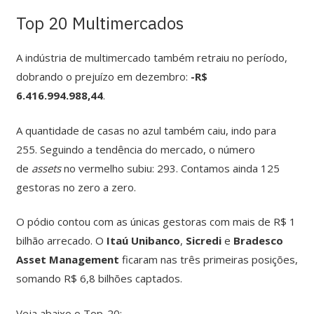
Top 20 Multimercados
A indústria de multimercado também retraiu no período,
dobrando o prejuízo em dezembro:
-R$
6.416.994.988,44
.
A quantidade de casas no azul também caiu, indo para
255. Seguindo a tendência do mercado, o número
de
assets
no vermelho subiu: 293. Contamos ainda 125
gestoras no zero a zero.
O pódio contou com as únicas gestoras com mais de R$ 1
bilhão arrecado. O
Itaú Unibanco
,
Sicredi
e
Bradesco
Asset Management
ficaram nas três primeiras posições,
somando R$ 6,8 bilhões captados.
Veja abaixo o Top-20: