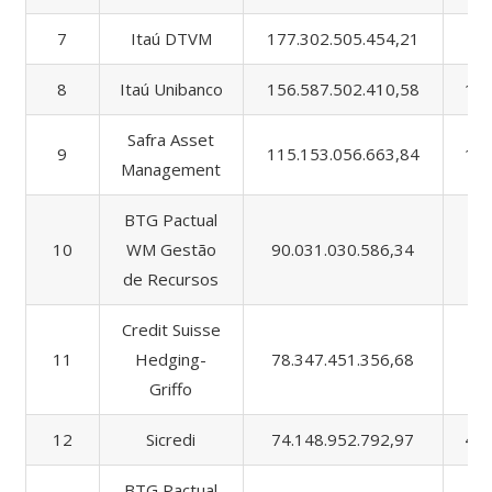
7
Itaú DTVM
177.302.505.454,21
3.
8
Itaú Unibanco
156.587.502.410,58
17.
Safra Asset
9
115.153.056.663,84
17.
Management
BTG Pactual
10
WM Gestão
90.031.030.586,34
3.
de Recursos
Credit Suisse
11
Hedging-
78.347.451.356,68
3.
Griffo
12
Sicredi
74.148.952.792,97
44.
BTG Pactual