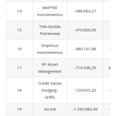
MAPFRE
14
-388.684,27
42
Investimentos
TNA Gestão
15
-470.000,00
Patrimonial
Empiricus
16
-480.101,08
2.6
Investimentos
XP Asset
17
-719.368,29
44.
Management
Credit Suisse
18
Hedging-
-729.655,20
4.6
Griffo
19
Sicredi
-1.390.980,49
4.3