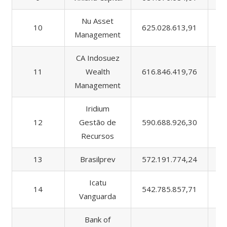
Nu Asset
10
625.028.613,91
6
Management
CA Indosuez
11
Wealth
616.846.419,76
9
Management
Iridium
12
Gestão de
590.688.926,30
1.
Recursos
13
Brasilprev
572.191.774,24
9.
Icatu
14
542.785.857,71
1.
Vanguarda
Bank of