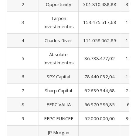
2
Opportunity
301.810.488,88
349.
Tarpon
3
153.475.517,68
170.
Investimentos
4
Charles River
111.058.062,85
112.
Absolute
5
86.738.477,02
154.
Investimentos
6
SPX Capital
78.440.032,04
117.
7
Sharp Capital
62.639.344,68
241.
8
EFPC VALIA
56.970.586,85
64.
9
EFPC FUNCEF
52.000.000,00
302.
JP Morgan