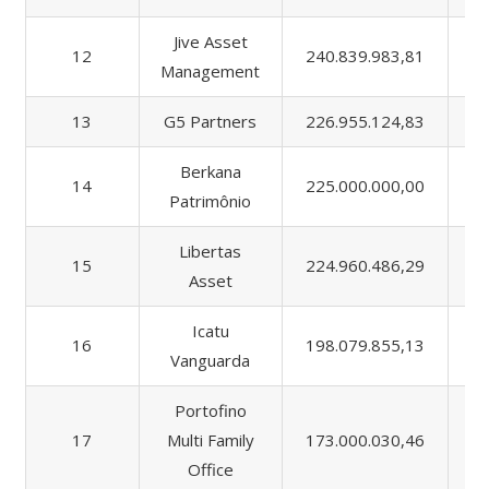
Jive Asset
12
240.839.983,81
25
Management
13
G5 Partners
226.955.124,83
33
Berkana
14
225.000.000,00
22
Patrimônio
Libertas
15
224.960.486,29
22
Asset
Icatu
16
198.079.855,13
25
Vanguarda
Portofino
17
Multi Family
173.000.030,46
20
Office