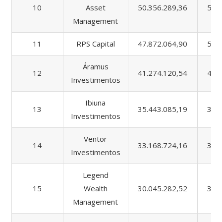
10
Asset
50.356.289,36
53.
Management
11
RPS Capital
47.872.064,90
51.
Áramus
12
41.274.120,54
41.
Investimentos
Ibiuna
13
35.443.085,19
36.
Investimentos
Ventor
14
33.168.724,16
39.
Investimentos
Legend
15
Wealth
30.045.282,52
30.
Management