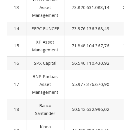
13
Asset
73.820.631.083,14
20.
Management
14
EFPC FUNCEF
73.376.136.368,49
1.
XP Asset
15
71.848.104.367,76
15.
Management
16
SPX Capital
56.540.110.430,92
9
BNP Paribas
17
Asset
55.977.376.670,90
3.
Management
Banco
18
50.642.632.996,02
1.
Santander
Kinea