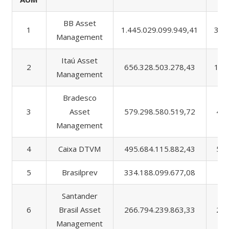
BB Asset
1
1.445.029.099.949,41
318
Management
Itaú Asset
2
656.328.503.278,43
144
Management
Bradesco
3
Asset
579.298.580.519,72
48.
Management
4
Caixa DTVM
495.684.115.882,43
50.
5
Brasilprev
334.188.099.677,08
9.
Santander
6
Brasil Asset
266.794.239.863,33
28.
Management