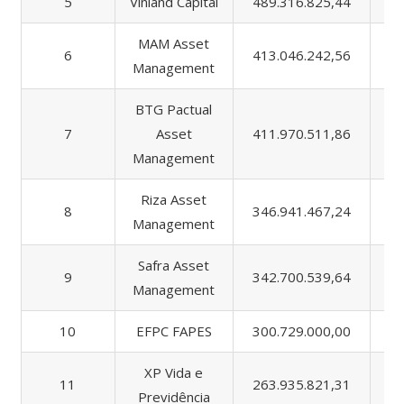
5
Vinland Capital
489.316.825,44
82
MAM Asset
6
413.046.242,56
47
Management
BTG Pactual
7
Asset
411.970.511,86
1.
Management
Riza Asset
8
346.941.467,24
56
Management
Safra Asset
9
342.700.539,64
1.
Management
10
EFPC FAPES
300.729.000,00
48
XP Vida e
11
263.935.821,31
51
Previdência