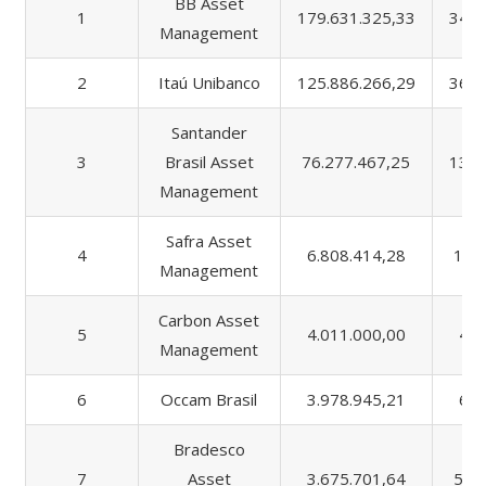
BB Asset
1
179.631.325,33
345.
Management
2
Itaú Unibanco
125.886.266,29
363.
Santander
3
Brasil Asset
76.277.467,25
133.
Management
Safra Asset
4
6.808.414,28
10.
Management
Carbon Asset
5
4.011.000,00
4.0
Management
6
Occam Brasil
3.978.945,21
6.4
Bradesco
7
Asset
3.675.701,64
58.