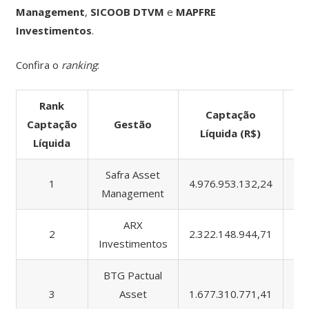
Management
,
SICOOB DTVM
e
MAPFRE
Investimentos
.
Confira o
ranking
:
Rank
Captação
Captação
Gestão
A
Líquida (R$)
Líquida
Safra Asset
1
4.976.953.132,24
17
Management
ARX
2
2.322.148.944,71
37
Investimentos
BTG Pactual
3
Asset
1.677.310.771,41
20