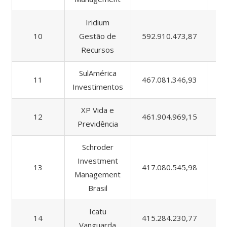
Iridium
10
Gestão de
592.910.473,87
1.
Recursos
SulAmérica
11
467.081.346,93
4.
Investimentos
XP Vida e
12
461.904.969,15
5
Previdência
Schroder
Investment
13
417.080.545,98
7
Management
Brasil
Icatu
14
415.284.230,77
1.
Vanguarda