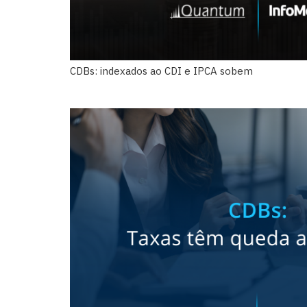
CDBs: indexados ao CDI e IPCA sobem