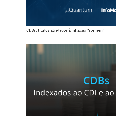
CDBs: títulos atrelados à inflação “somem”