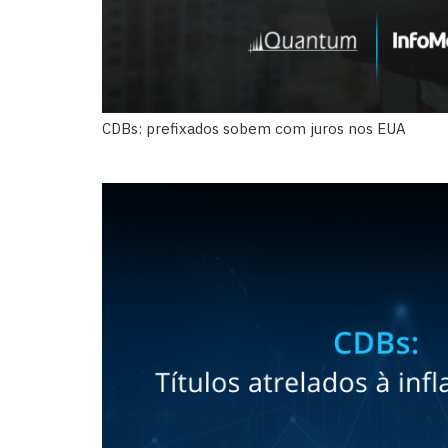
CDBs: prefixados sobem com juros nos EUA