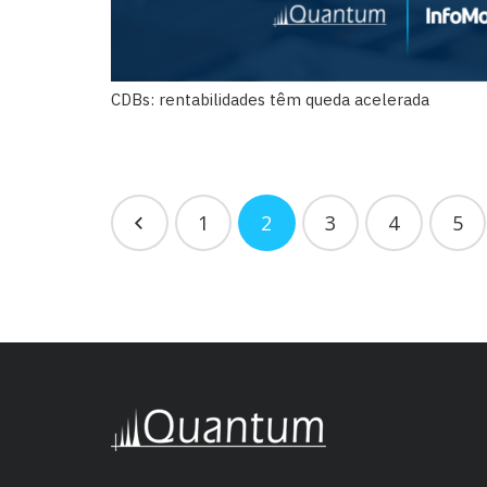
CDBs: rentabilidades têm queda acelerada
1
2
3
4
5