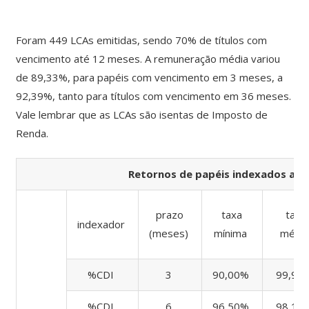
Foram 449 LCAs emitidas, sendo 70% de títulos com
vencimento até 12 meses. A remuneração média variou
de 89,33%, para papéis com vencimento em 3 meses, a
92,39%, tanto para títulos com vencimento em 36 meses.
Vale lembrar que as LCAs são isentas de Imposto de
Renda.
Retornos de papéis indexados ao C
prazo
taxa
taxa
indexador
(meses)
mínima
média
%CDI
3
90,00%
99,92
%CDI
6
96,50%
98,12