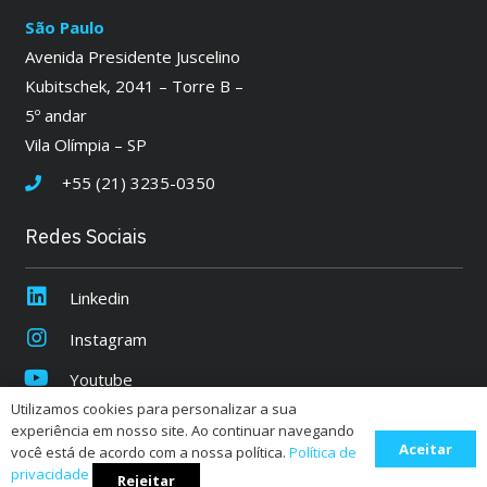
São Paulo
Avenida Presidente Juscelino
Kubitschek, 2041 – Torre B –
5º andar
Vila Olímpia – SP
+55 (21) 3235-0350
Redes Sociais
Linkedin
Instagram
Youtube
Utilizamos cookies para personalizar a sua
experiência em nosso site. Ao continuar navegando
Aceitar
Quantum |
Política de Privacidade
você está de acordo com a nossa política.
Política de
privacidade
CNPJ:
07.931.931/0001-52
Rejeitar