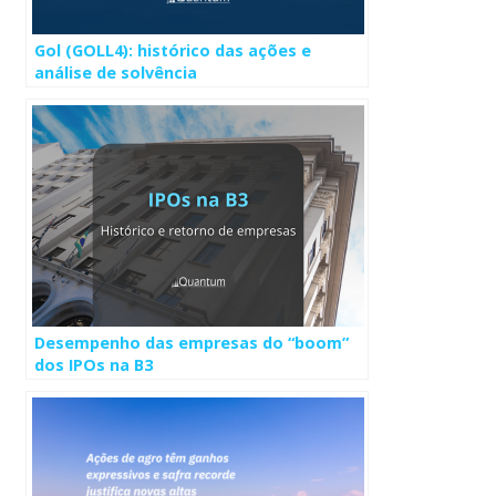
Gol (GOLL4): histórico das ações e
análise de solvência
Desempenho das empresas do “boom”
dos IPOs na B3