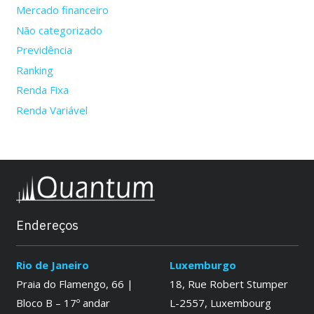
Mercado financeiro
Não categorizado
Previdência
Ranking
Renda Fixa
Renda Variável
Endereços
Rio de Janeiro
Luxemburgo
Praia do Flamengo, 66 |
18, Rue Robert Stumper
Bloco B – 17º andar
L-2557, Luxembourg