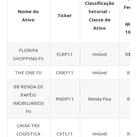
Classificação
Fech
Nome do
Setorial –
Ticker
N
Ativo
Classe de
ajust
Ativo
10/0
FLORIPA
FLRP11
Imóvel
R$ 1.
SHOPPING FII
THE ONE FII
ONEF11
Imóvel
R$ 1
BB RENDA DE
PAPÉIS
RNDP11
Renda Fixa
R$ 3
IMOBILIÁRIOS
FII
CAIXA TRX
LOGÍSTICA
CXTL11
Imóvel
R$ 3