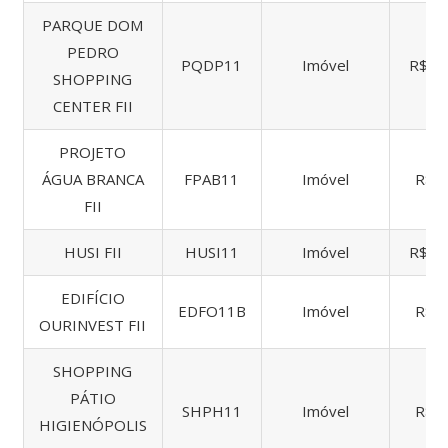
PARQUE DOM
PEDRO
PQDP11
Imóvel
R$ 2.
SHOPPING
CENTER FII
PROJETO
ÁGUA BRANCA
FPAB11
Imóvel
R$ 1
FII
HUSI FII
HUSI11
Imóvel
R$ 1.
EDIFÍCIO
EDFO11B
Imóvel
R$ 1
OURINVEST FII
SHOPPING
PÁTIO
SHPH11
Imóvel
R$ 7
HIGIENÓPOLIS