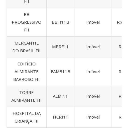
FII
BB
PROGRESSIVO
BBFI11B
Imóvel
R$ 1.
FII
MERCANTIL
MBRF11
Imóvel
R$ 5
DO BRASIL FII
EDIFÍCIO
ALMIRANTE
FAMB11B
Imóvel
R$ 7
BARROSO FII
TORRE
ALMI11
Imóvel
R$ 8
ALMIRANTE FII
HOSPITAL DA
HCRI11
Imóvel
R$ 2
CRIANÇA FII