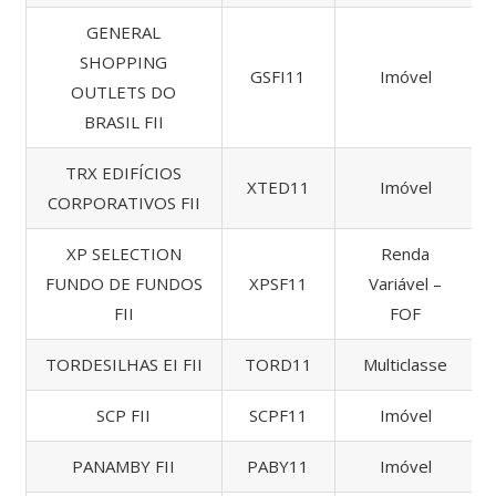
GENERAL
SHOPPING
GSFI11
Imóvel
OUTLETS DO
BRASIL FII
TRX EDIFÍCIOS
XTED11
Imóvel
CORPORATIVOS FII
XP SELECTION
Renda
FUNDO DE FUNDOS
XPSF11
Variável –
FII
FOF
TORDESILHAS EI FII
TORD11
Multiclasse
SCP FII
SCPF11
Imóvel
PANAMBY FII
PABY11
Imóvel