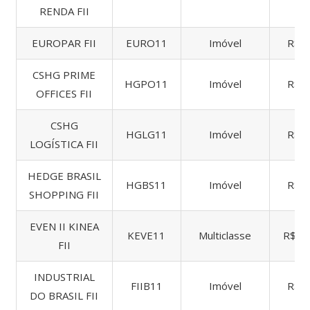
RENDA FII
EUROPAR FII
EURO11
Imóvel
R$ 2
CSHG PRIME
HGPO11
Imóvel
R$ 2
OFFICES FII
CSHG
HGLG11
Imóvel
R$ 1
LOGÍSTICA FII
HEDGE BRASIL
HGBS11
Imóvel
R$ 1
SHOPPING FII
EVEN II KINEA
KEVE11
Multiclasse
R$ 1.
FII
INDUSTRIAL
FIIB11
Imóvel
R$ 4
DO BRASIL FII