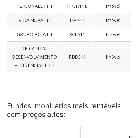
PERSONALE I FII
PRSN11B
Imóvel
VIDA NOVA FII
FIVN11
Imóvel
GRUPO RCFA FII
RCFA11
Imóvel
RB CAPITAL
DESENVOLVIMENTO
RBDS11
Imóvel
RESIDENCIAL II FII
Fundos imobiliários mais rentáveis
com preços altos:
Pre